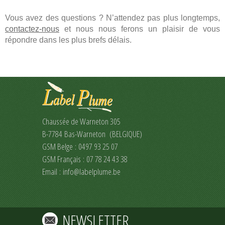
Vous avez des questions ? N’attendez pas plus longtemps,
contactez-nous
et nous nous ferons un plaisir de vous
répondre dans les plus brefs délais.
Chaussée de Warneton 305
B-7784 Bas-Warneton (BELGIQUE)
GSM Belge : 0497 93 25 07
GSM Français : 07 78 24 43 38
Email :
info@labelplume.be
NEWSLETTER