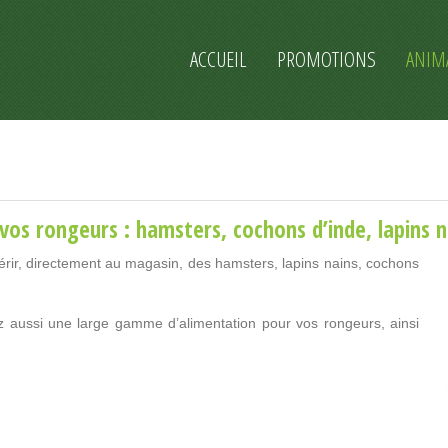
ACCUEIL
PROMOTIONS
ANIM
os rongeurs : hamsters, cochons d’inde, lapins na
érir, directement au magasin, des hamsters, lapins nains, cochons
z aussi une large gamme d’alimentation pour vos rongeurs, ainsi