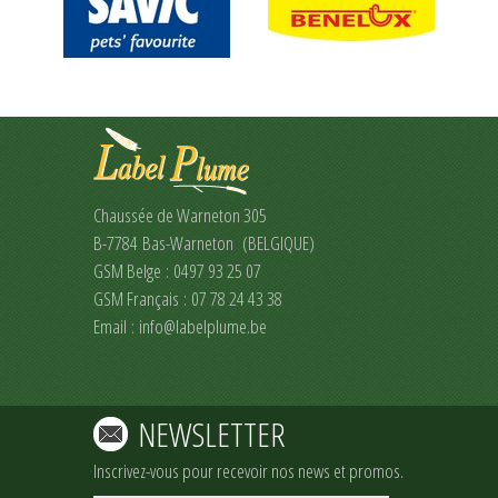
Chaussée de Warneton 305
B-7784 Bas-Warneton (BELGIQUE)
GSM Belge : 0497 93 25 07
GSM Français : 07 78 24 43 38
Email :
info@labelplume.be
NEWSLETTER
Inscrivez-vous pour recevoir nos news et promos.