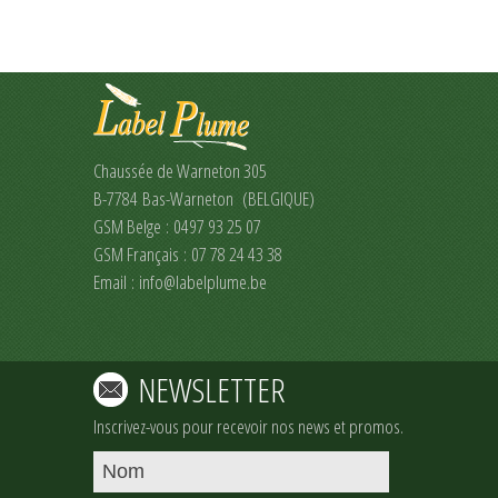
Chaussée de Warneton 305
B-7784 Bas-Warneton (BELGIQUE)
GSM Belge : 0497 93 25 07
GSM Français : 07 78 24 43 38
Email :
info@labelplume.be
NEWSLETTER
Inscrivez-vous pour recevoir nos news et promos.