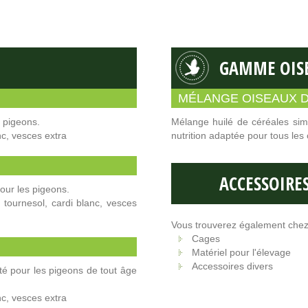
GAMME OISE
MÉLANGE OISEAUX D
 pigeons.
Mélange huilé de céréales simp
nc, vesces extra
nutrition adaptée pour tous les 
ACCESSOIRE
our les pigeons.
, tournesol, cardi blanc, vesces
Vous trouverez également chez 
Cages
Matériel pour l'élevage
Accessoires divers
é pour les pigeons de tout âge
nc, vesces extra