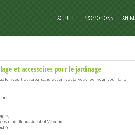
ACCUEIL
PROMOTIONS
ANIM
lage et accessoires pour le jardinage
quelle vous trouverez sans aucun doute votre bonheur pour faire
erie :
.
gon, ...
s et de fleurs du label Vilmorin
séché