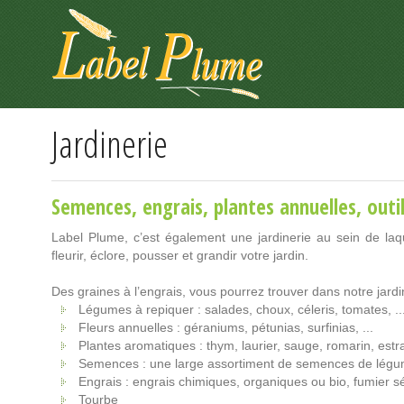
Panneau de gestion des cookies
Jardinerie
Semences, engrais, plantes annuelles, outil
Label Plume, c’est également une jardinerie au sein de la
fleurir, éclore, pousser et grandir votre jardin.
Des graines à l’engrais, vous pourrez trouver dans notre jardin
Légumes à repiquer : salades, choux, céleris, tomates, ..
Fleurs annuelles : géraniums, pétunias, surfinias, ...
Plantes aromatiques : thym, laurier, sauge, romarin, estra
Semences : une large assortiment de semences de légume
Engrais : engrais chimiques, organiques ou bio, fumier 
Tourbe