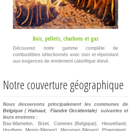
Bois
,
pellets
,
charbons
et
gaz
Découvrez notre gamme complète de
combustibles sélectionnés avec soin et répondant
aux exigences de rendement calorifique élevé.
Notre couverture géographique
Nous desservons principalement les communes de
Belgique
(
Hainaut
,
Flandre Occidentale
) suivantes et
leurs environs :
Bas-Warneton
,
Bizet
,
Comines (Belgique)
,
Heuvelland
,
Houthem
,
Menin (Menen)
,
Messines (Mesen)
,
Ploegsteert
,