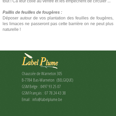
tout ! Ca leur colle au ventre et les empêchent de circuler ...
Paillis de feuilles de fougères :
Déposer autour de vos plantation des feuilles de fougères,
les limaces ne passeront pas cette barrière on ne peut plus
naturelle !
Chaussée de Warneton 305
B-7784 Bas-Warneton (BELGIQUE)
GSM Belge : 0497 93 25 07
GSM Français : 07 78 24 43 38
Email :
info@labelplume.be