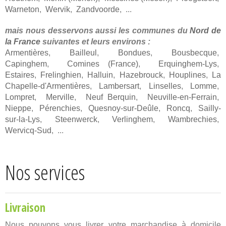
Warneton
,
Wervik
,
Zandvoorde
, ...
mais nous desservons aussi les communes du
Nord de
la France
suivantes et leurs environs :
Armentières
,
Bailleul
,
Bondues
,
Bousbecque
,
Capinghem
,
Comines (France)
,
Erquinghem-Lys
,
Estaires
,
Frelinghien
,
Halluin
,
Hazebrouck
,
Houplines
,
La
Chapelle-d'Armentières
,
Lambersart
,
Linselles
,
Lomme
,
Lompret
,
Merville
,
Neuf Berquin
,
Neuville-en-Ferrain
,
Nieppe
,
Pérenchies
,
Quesnoy-sur-Deûle
,
Roncq
,
Sailly-
sur-la-Lys
,
Steenwerck
,
Verlinghem
,
Wambrechies
,
Wervicq-Sud
, ...
Nos services
Livraison
Nous pouvons vous livrer votre marchandise à domicile