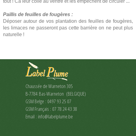
tout ! Ca leur colle au ventre et les empêchent de circuler ...
Paillis de feuilles de fougères :
Déposer autour de vos plantation des feuilles de fougères,
les limaces ne passeront pas cette barrière on ne peut plus
naturelle !
Chaussée de Warneton 305
B-7784 Bas-Warneton (BELGIQUE)
GSM Belge : 0497 93 25 07
GSM Français : 07 78 24 43 38
Email :
info@labelplume.be