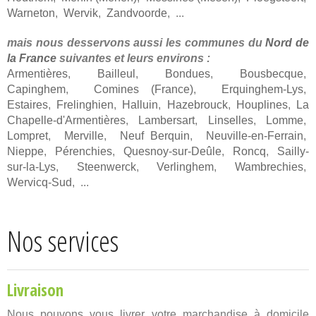
Warneton
,
Wervik
,
Zandvoorde
, ...
mais nous desservons aussi les communes du
Nord de
la France
suivantes et leurs environs :
Armentières
,
Bailleul
,
Bondues
,
Bousbecque
,
Capinghem
,
Comines (France)
,
Erquinghem-Lys
,
Estaires
,
Frelinghien
,
Halluin
,
Hazebrouck
,
Houplines
,
La
Chapelle-d'Armentières
,
Lambersart
,
Linselles
,
Lomme
,
Lompret
,
Merville
,
Neuf Berquin
,
Neuville-en-Ferrain
,
Nieppe
,
Pérenchies
,
Quesnoy-sur-Deûle
,
Roncq
,
Sailly-
sur-la-Lys
,
Steenwerck
,
Verlinghem
,
Wambrechies
,
Wervicq-Sud
, ...
Nos services
Livraison
Nous pouvons vous livrer votre marchandise à domicile