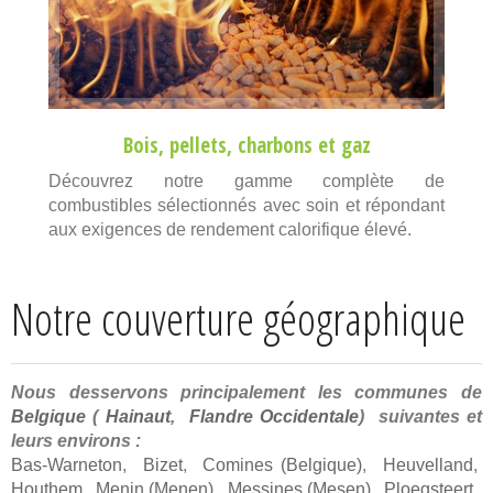
Bois
,
pellets
,
charbons
et
gaz
Découvrez notre gamme complète de
combustibles sélectionnés avec soin et répondant
aux exigences de rendement calorifique élevé.
Notre couverture géographique
Nous desservons principalement les communes de
Belgique
(
Hainaut
,
Flandre Occidentale
) suivantes et
leurs environs :
Bas-Warneton
,
Bizet
,
Comines (Belgique)
,
Heuvelland
,
Houthem
,
Menin (Menen)
,
Messines (Mesen)
,
Ploegsteert
,