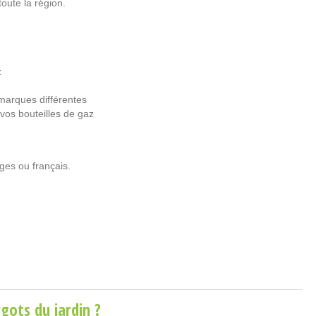
oute la région.
z
marques différentes
 vos bouteilles de gaz
ges ou français.
gots du jardin ?