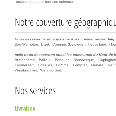
accessoires pour tout ces animaux.
Notre couverture géographiq
Nous desservons principalement les communes de
Belg
Bas-Warneton
,
Bizet
,
Comines (Belgique)
,
Heuvelland
,
Hou
mais nous desservons aussi les communes du
Nord de l
Armentières
,
Bailleul
,
Bondues
,
Bousbecque
,
Capinghe
Lambersart
,
Linselles
,
Lomme
,
Lompret
,
Merville
,
Neuf
Wambrechies
,
Wervicq-Sud
, ...
Nos services
Livraison