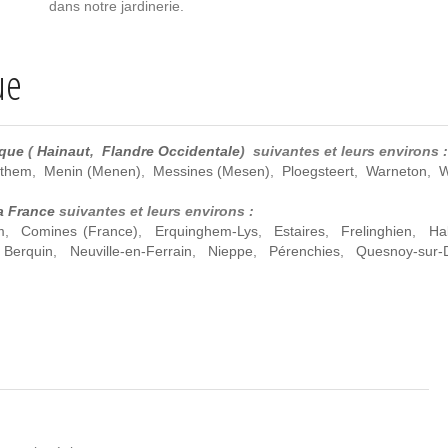
dans notre jardinerie.
ue
ique
(
Hainaut
,
Flandre Occidentale
) suivantes et leurs environs :
them
,
Menin (Menen)
,
Messines (Mesen)
,
Ploegsteert
,
Warneton
,
W
a France
suivantes et leurs environs :
m
,
Comines (France)
,
Erquinghem-Lys
,
Estaires
,
Frelinghien
,
Hal
 Berquin
,
Neuville-en-Ferrain
,
Nieppe
,
Pérenchies
,
Quesnoy-sur-