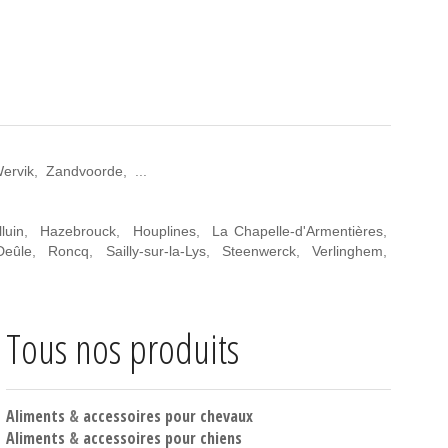
ervik
,
Zandvoorde
, ...
luin
,
Hazebrouck
,
Houplines
,
La Chapelle-d'Armentières
,
Deûle
,
Roncq
,
Sailly-sur-la-Lys
,
Steenwerck
,
Verlinghem
,
Tous nos produits
Aliments
&
accessoires pour chevaux
Aliments
&
accessoires pour chiens