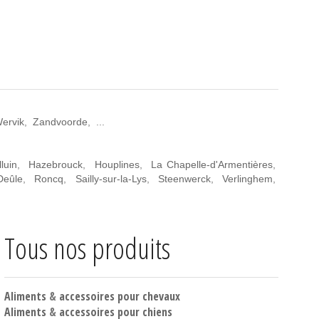
ervik
,
Zandvoorde
, ...
luin
,
Hazebrouck
,
Houplines
,
La Chapelle-d'Armentières
,
Deûle
,
Roncq
,
Sailly-sur-la-Lys
,
Steenwerck
,
Verlinghem
,
Tous nos produits
Aliments
&
accessoires pour chevaux
Aliments
&
accessoires pour chiens