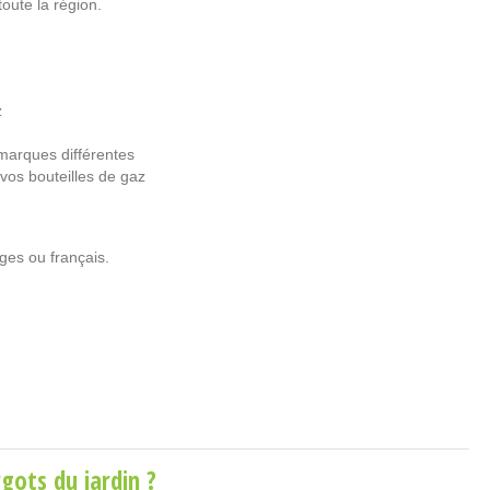
oute la région.
z
marques différentes
 vos bouteilles de gaz
ges ou français.
gots du jardin ?