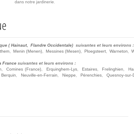
dans notre jardinerie.
ue
ique
(
Hainaut
,
Flandre Occidentale
) suivantes et leurs environs :
them
,
Menin (Menen)
,
Messines (Mesen)
,
Ploegsteert
,
Warneton
,
W
a France
suivantes et leurs environs :
m
,
Comines (France)
,
Erquinghem-Lys
,
Estaires
,
Frelinghien
,
Hal
 Berquin
,
Neuville-en-Ferrain
,
Nieppe
,
Pérenchies
,
Quesnoy-sur-