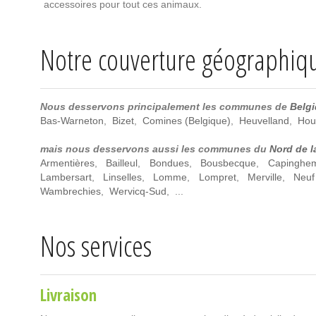
accessoires pour tout ces animaux.
Notre couverture géographiq
Nous desservons principalement les communes de
Belg
Bas-Warneton
,
Bizet
,
Comines (Belgique)
,
Heuvelland
,
Hou
mais nous desservons aussi les communes du
Nord de l
Armentières
,
Bailleul
,
Bondues
,
Bousbecque
,
Capinghe
Lambersart
,
Linselles
,
Lomme
,
Lompret
,
Merville
,
Neuf
Wambrechies
,
Wervicq-Sud
, ...
Nos services
Livraison